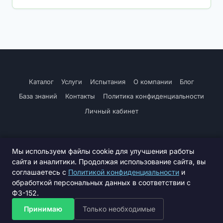
Каталог
Услуги
Испытания
О компании
Блог
База знаний
Контакты
Политика конфиденциальности
Личный кабинет
Мы используем файлы cookie для улучшения работы
сайта и аналитики. Продолжая использование сайта, вы
соглашаетесь с
Политикой конфиденциальности
и
© 2026 СПССК «Семстанция по травам». ИНН 5225006201 /
обработкой персональных данных в соответствии с
ОГРН 1115225000384. Все права защищены.
ФЗ-152.
Принимаю
Только необходимые