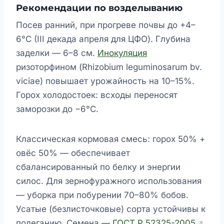
Рекомендации по возделыванию
Посев ранний, при прогреве почвы до +4–
6°C (III декада апреля для ЦФО). Глубина
заделки — 6–8 см.
Инокуляция
ризоторфином (Rhizobium leguminosarum bv.
viciae) повышает урожайность на 10–15%.
Горох холодостоек: всходы переносят
заморозки до −6°C.
Классическая кормовая смесь: горох 50% +
овёс 50% — обеспечивает
сбалансированный по белку и энергии
силос. Для зернофуражного использования
— уборка при побурении 70–80% бобов.
Усатые (безлисточковые) сорта устойчивы к
полеганию. Семена —
ГОСТ Р 52325-2005
.