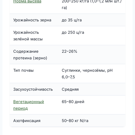
Норма высева
200–250 кг/га (1,0–1,2 млн шт./
га)
Урожайность зерна
до 35 ц/га
Урожайность
до 250 ц/га
зелёной массы
Содержание
22–26%
протеина (зерно)
Тип почвы
Суглинки, чернозёмы, pH
6,0–7,5
Засухоустойчивость
Средняя
Вегетационный
65–80 дней
период
Азотфиксация
50–80 кг N/га