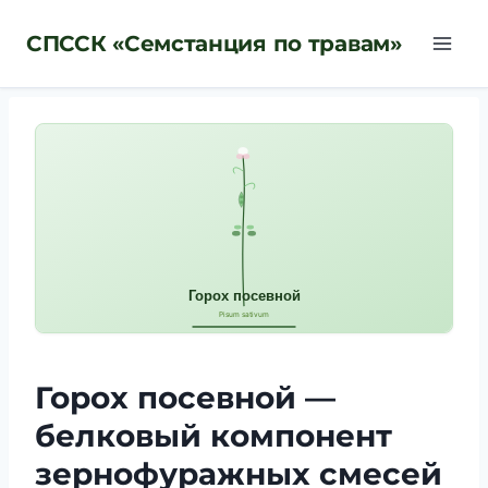
Перейти
СПССК «Семстанция по травам»
к
содержимому
Горох посевной —
белковый компонент
зернофуражных смесей