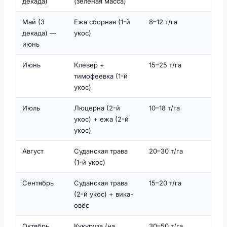
декада)
(зелёная масса)
Май (3
Ежа сборная (1-й
8–12 т/га
декада) —
укос)
июнь
Июнь
Клевер +
15–25 т/га
тимофеевка (1-й
укос)
Июль
Люцерна (2-й
10–18 т/га
укос) + ежа (2-й
укос)
Август
Суданская трава
20–30 т/га
(1-й укос)
Сентябрь
Суданская трава
15–20 т/га
(2-й укос) + вика-
овёс
Октябрь
Кукуруза (на
30–50 т/га