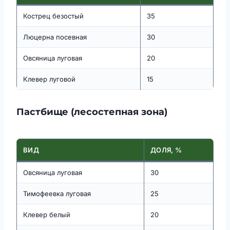
Кострец безостый
35
Люцерна посевная
30
Овсяница луговая
20
Клевер луговой
15
Пастбище (лесостепная зона)
ВИД
ДОЛЯ, %
Овсяница луговая
30
Тимофеевка луговая
25
Клевер белый
20