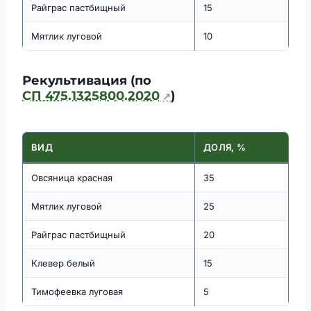
Райграс пастбищный
15
Мятлик луговой
10
Рекультивация (по
СП 475.1325800.2020
)
ВИД
ДОЛЯ, %
Овсяница красная
35
Мятлик луговой
25
Райграс пастбищный
20
Клевер белый
15
Тимофеевка луговая
5