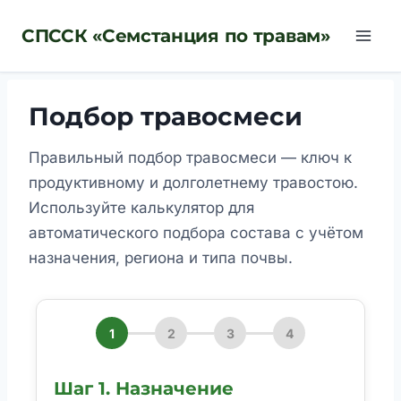
Перейти
СПССК «Семстанция по травам»
к
содержимому
Подбор травосмеси
Правильный подбор травосмеси — ключ к
продуктивному и долголетнему травостою.
Используйте калькулятор для
автоматического подбора состава с учётом
назначения, региона и типа почвы.
1
2
3
4
Шаг 1. Назначение