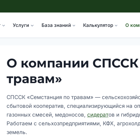
г
Услуги
База знаний
Калькулятор
О ком
О компании СПССК
травам»
СПССК «Семстанция по травам» — сельскохозяй
сбытовой кооператив, специализирующийся на оп
газонных смесей, медоносов,
сидерат
ов и гибрид
Работаем с сельхозпредприятиями, КФХ, агрохол
земель.