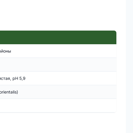
айоны
стая, pH 5,9
ientalis)