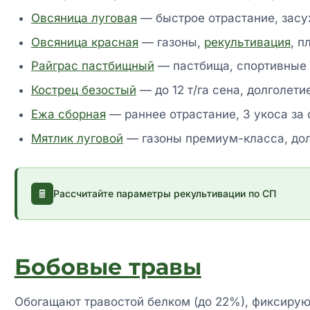
Овсяница луговая
— быстрое отрастание, засу
Овсяница красная
— газоны,
рекультивация
, п
Райграс пастбищный
— пастбища, спортивные 
Кострец безостый
— до 12 т/га сена, долголети
Ежа сборная
— раннее отрастание, 3 укоса за 
Мятлик луговой
— газоны премиум-класса, дол
Рассчитайте параметры рекультивации по СП
Бобовые травы
Обогащают травостой белком (до 22%), фиксиру