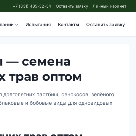
+7 (831) 485-32-34
Оставить заявку
Личный кабинет
пании
Испытания
Контакты
Оставить заявку
ы — семена
х трав оптом
я долголетних пастбищ, сенокосов, зелёного
Злаковые и бобовые виды для одновидовых