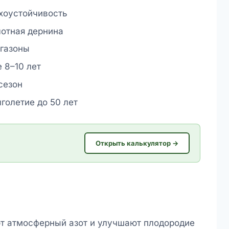
хоустойчивость
лотная дернина
газоны
е 8–10 лет
сезон
голетие до 50 лет
Открыть калькулятор →
ют атмосферный азот и улучшают плодородие