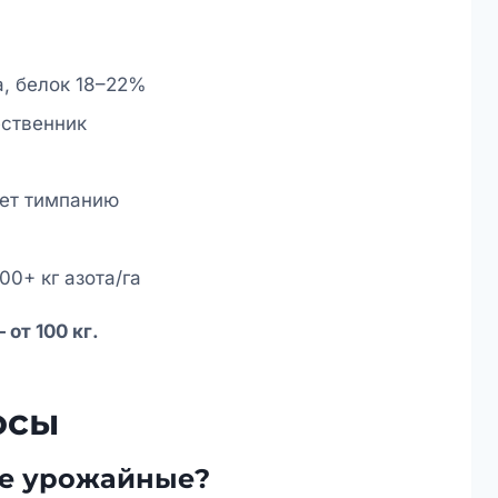
а, белок 18–22%
ественник
ет тимпанию
00+ кг азота/га
от 100 кг.
осы
ые урожайные?