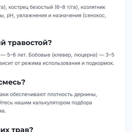
), кострец безостый (6–8 т/га), козлятник
вы, pH, увлажнения и назначения (сенокос,
й травостой?
 — 5–8 лет. Бобовые (клевер, люцерна) — 3–5
ависит от режима использования и подкормок.
смесь?
лаки обеспечивают плотность дернины,
йтесь нашим калькулятором подбора
ма.
их трав?