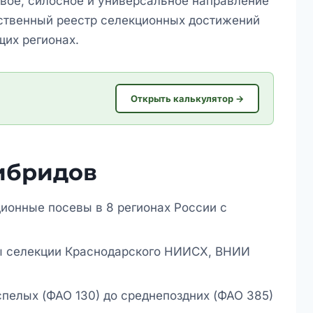
овое, силосное и универсальное направление
рственный реестр селекционных достижений
их регионах.
Открыть калькулятор →
ибридов
онные посевы в 8 регионах России с
 селекции Краснодарского НИИСХ, ВНИИ
пелых (ФАО 130) до среднепоздних (ФАО 385)