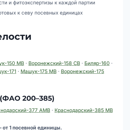
ти и фитоэкспертизы к каждой партии
отовых к севу посевных единицах
елости
к-150 МВ
·
Воронежский-158 СВ
·
Биляр-160
·
ук-171
·
Машук-175 МВ
·
Воронежский-175
(ФАО 200–385)
снодарский-377 АМВ
·
Краснодарский-385 МВ
 от 1 посевной единицы.