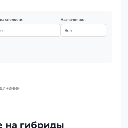
па спелости:
Назначение:
динения
 на гибриды