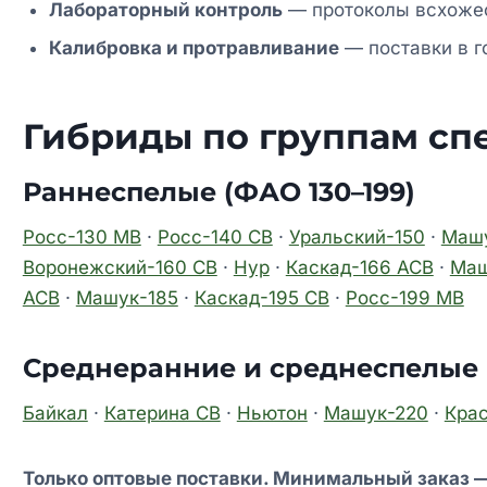
Лабораторный контроль
— протоколы всхожес
Калибровка и протравливание
— поставки в г
Гибриды по группам сп
Раннеспелые (ФАО 130–199)
Росс-130 МВ
·
Росс-140 СВ
·
Уральский-150
·
Машу
Воронежский-160 СВ
·
Нур
·
Каскад-166 АСВ
·
Маш
АСВ
·
Машук-185
·
Каскад-195 СВ
·
Росс-199 МВ
Среднеранние и среднеспелые 
Байкал
·
Катерина СВ
·
Ньютон
·
Машук-220
·
Кра
Только оптовые поставки. Минимальный заказ —