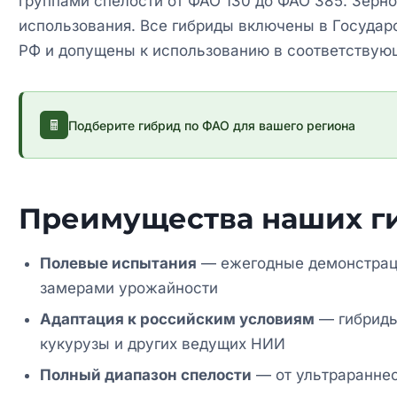
группами спелости от ФАО 130 до ФАО 385. Зерн
использования. Все гибриды включены в Госуда
РФ и допущены к использованию в соответствующ
Подберите гибрид по ФАО для вашего региона
Преимущества наших г
Полевые испытания
— ежегодные демонстраци
замерами урожайности
Адаптация к российским условиям
— гибриды
кукурузы и других ведущих НИИ
Полный диапазон спелости
— от ультрараннес