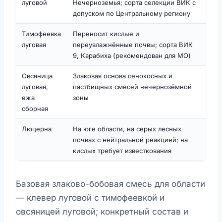
луговой
Нечерноземья; сорта селекции ВИК с
допуском по Центральному региону
Тимофеевка
Переносит кислые и
луговая
переувлажнённые почвы; сорта ВИК
9, Карабиха (рекомендован для МО)
Овсяница
Злаковая основа сенокосных и
луговая,
пастбищных смесей нечернозёмной
ежа
зоны
сборная
Люцерна
На юге области, на серых лесных
почвах с нейтральной реакцией; на
кислых требует известкования
Базовая злаково-бобовая смесь для области
— клевер луговой с тимофеевкой и
овсяницей луговой; конкретный состав и