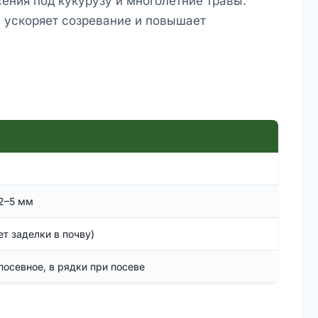
ения под кукурузу и многолетние травы.
 ускоряет созревание и повышает
2–5 мм
т заделки в почву)
посевное, в рядки при посеве