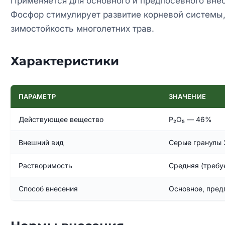
Применяется для основного и предпосевного внес
Фосфор стимулирует развитие корневой системы,
зимостойкость многолетних трав.
Характеристики
ПАРАМЕТР
ЗНАЧЕНИЕ
Действующее вещество
P₂O₅ — 46%
Внешний вид
Серые гранулы 
Растворимость
Средняя (требуе
Способ внесения
Основное, пред