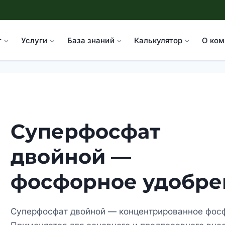
г
Услуги
База знаний
Калькулятор
О ком
Суперфосфат
двойной —
фосфорное удобре
Суперфосфат двойной — концентрированное фосф