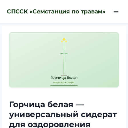
Перейти
СПССК «Семстанция по травам»
к
содержимому
Горчица белая —
универсальный сидерат
для оздоровления