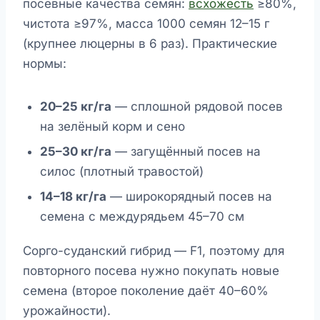
посевные качества семян:
всхожесть
≥80%,
чистота ≥97%, масса 1000 семян 12–15 г
(крупнее люцерны в 6 раз). Практические
нормы:
20–25 кг/га
— сплошной рядовой посев
на зелёный корм и сено
25–30 кг/га
— загущённый посев на
силос (плотный травостой)
14–18 кг/га
— широкорядный посев на
семена с междурядьем 45–70 см
Сорго-суданский гибрид — F1, поэтому для
повторного посева нужно покупать новые
семена (второе поколение даёт 40–60%
урожайности).