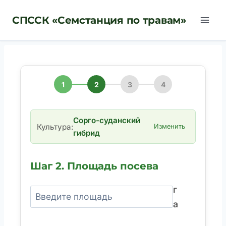
Перейти
СПССК «Семстанция по травам»
к
содержимому
1
2
3
4
Сорго-суданский
Культура:
Изменить
гибрид
Шаг 2. Площадь посева
г
а