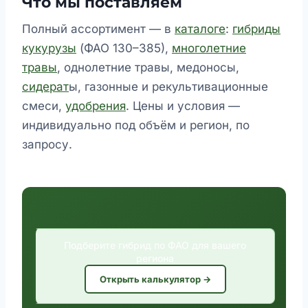
Что мы поставляем
Полный ассортимент — в
каталоге
:
гибриды
кукурузы
(ФАО 130–385),
многолетние
травы
, однолетние травы, медоносы,
сидерат
ы, газонные и рекультивационные
смеси,
удобрения
. Цены и условия —
индивидуально под объём и регион, по
запросу.
Подберите гибрид по ФАО для вашего
региона
Открыть калькулятор →